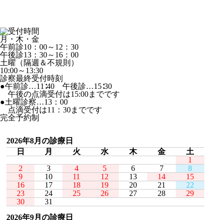
月・木・金
午前診10：00～12：30
午後診13：30～16：00
土曜（隔週＆不規則）
10:00～13:30
診察最終受付時刻
●午前診…11∶40 午後診…15∶30
午後の点滴受付は15:00までです
●土曜診察…13：00
点滴受付は11：30までです
完全予約制
2026年8月の診療日
日
月
火
水
木
金
土
1
2
3
4
5
6
7
8
9
10
11
12
13
14
15
16
17
18
19
20
21
22
23
24
25
26
27
28
29
30
31
2026年9月の診療日