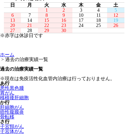
日
月
火
水
木
金
土
1
2
3
4
5
6
7
8
9
10
11
12
13
14
15
16
17
18
19
20
21
22
23
24
25
26
27
28
29
30
※赤字は休診日です
ホーム
> 過去の治療実績一覧
過去の治療実績一覧
※現在は免疫活性化血管内治療は行っておりません。
あ行
悪性黒色腫
胃がん
移植後肝細胞
か行
肝細胞がん
癌性腹膜炎
骨転移
さ行
子宮頸がん
子宮体がん