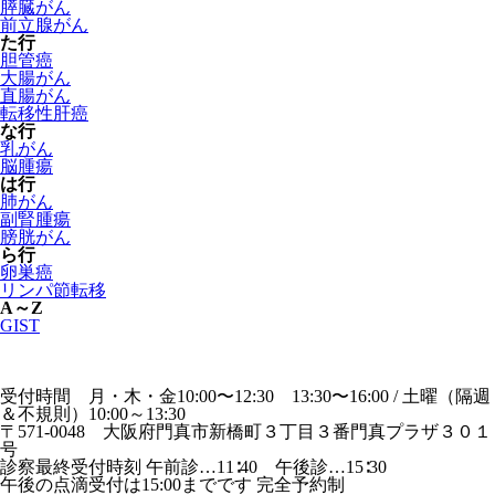
膵臓がん
前立腺がん
た行
胆管癌
大腸がん
直腸がん
転移性肝癌
な行
乳がん
脳腫瘍
は行
肺がん
副腎腫瘍
膀胱がん
ら行
卵巣癌
リンパ節転移
A～Z
GIST
受付時間 月・木・金10:00〜12:30 13:30〜16:00 / 土曜（隔週
＆不規則）10:00～13:30
〒571-0048 大阪府門真市新橋町３丁目３番門真プラザ３０１
号
診察最終受付時刻 午前診…11∶40 午後診…15∶30
午後の点滴受付は15:00までです
完全予約制