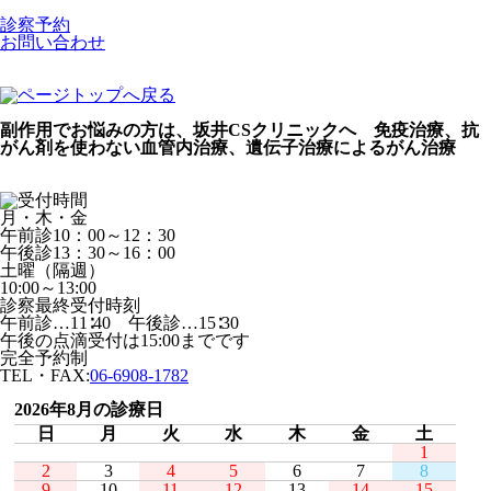
診察予約
お問い合わせ
副作用でお悩みの方は、坂井CSクリニックへ 免疫治療、抗
がん剤を使わない血管内治療、遺伝子治療によるがん治療
月・木・金
午前診10：00～12：30
午後診13：30～16：00
土曜（隔週）
10:00～13:00
診察最終受付時刻
午前診…11∶40 午後診…15∶30
午後の点滴受付は15:00までです
完全予約制
TEL・FAX:
06-6908-1782
2026年8月の診療日
日
月
火
水
木
金
土
1
2
3
4
5
6
7
8
9
10
11
12
13
14
15