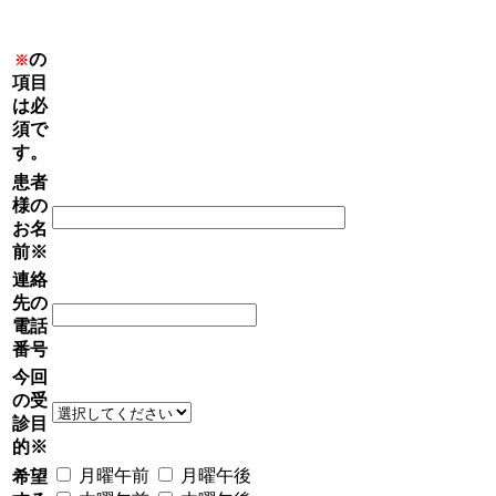
の
※
項目
は必
須で
す。
患者
様の
お名
前
※
連絡
先の
電話
番号
今回
の受
診目
的
※
月曜午前
月曜午後
希望