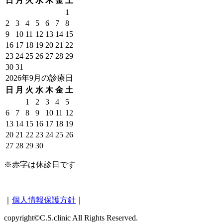
日
月
火
水
木
金
土
1
2
3
4
5
6
7
8
9
10
11
12
13
14
15
16
17
18
19
20
21
22
23
24
25
26
27
28
29
30
31
2026年9月の診療日
日
月
火
水
木
金
土
1
2
3
4
5
6
7
8
9
10
11
12
13
14
15
16
17
18
19
20
21
22
23
24
25
26
27
28
29
30
※赤字は休診日です
｜
個人情報保護方針
｜
copyright©C.S.clinic All Rights Reserved.